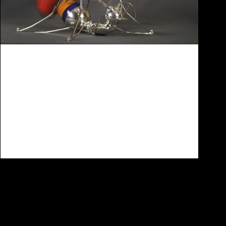
SPRINGTIME NEWS
RURU Deltar i Collect Art Fair på Saatchi Gallery i
London, med Galleri Sebastian Schildt + från Stockholm
8-11.5 På Collect ställer RURU...