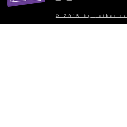
© 2015 by
taikade